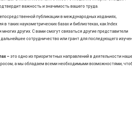
подтвердит важность и значимость вашего труда.
непосредственной публикации в международных изданиях,
в таких наукометрических базах и библиотеках, как Index
r и многих других. С вами смогут связаться другие представители
 дальнейшее сотрудничество или грант для последующего изуче
лах –
это одно из приоритетных направлений в деятельности наш
просом, а мы обладаем всеми необходимыми возможностями, что