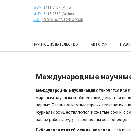
ISSN:
2411-6467 (Print)
ISSN:
2413-9335 (Online)
DOI:
10.31618/ESU.2413-9335
НАУЧНОЕ ИЗДАТЕЛЬСТВО
АВТОРАМ
ПУБЛ
Международные научные
Международные публикации
становятся все 
мировым научным сообществом, делиться свои
первых. Развитие компьютерных технологий зна
журналах осуществляются в сжатые сроки, с со
вашей работы будут перенесены со стопроцент
Публикация статей международная –
это важ