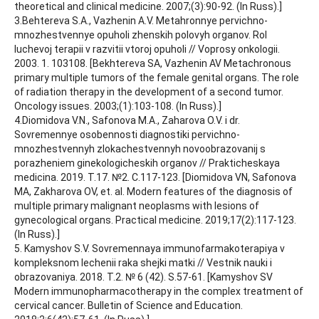
theoretical and clinical medicine. 2007;(3):90-92. (In Russ).]
3.Behtereva S.A., Vazhenin A.V. Metahronnye pervichno-
mnozhestvennye opuholi zhenskih polovyh organov. Rol
luchevoj terapii v razvitii vtoroj opuholi // Voprosy onkologii.
2003. 1. 103108. [Bekhtereva SA, Vazhenin AV Metachronous
primary multiple tumors of the female genital organs. The role
of radiation therapy in the development of a second tumor.
Oncology issues. 2003;(1):103-108. (In Russ).]
4.Diomidova V.N., Safonova M.A., Zaharova O.V. i dr.
Sovremennye osobennosti diagnostiki pervichno-
mnozhestvennyh zlokachestvennyh novoobrazovanij s
porazheniem ginekologicheskih organov // Prakticheskaya
medicina. 2019. T.17. №2. C.117-123. [Diomidova VN, Safonova
MA, Zakharova OV, et. al. Modern features of the diagnosis of
multiple primary malignant neoplasms with lesions of
gynecological organs. Practical medicine. 2019;17(2):117-123.
(In Russ).]
5. Kamyshov S.V. Sovremennaya immunofarmakoterapiya v
kompleksnom lechenii raka shejki matki // Vestnik nauki i
obrazovaniya. 2018. T.2. № 6 (42). S.57-61. [Kamyshov SV
Modern immunopharmacotherapy in the complex treatment of
cervical cancer. Bulletin of Science and Education.