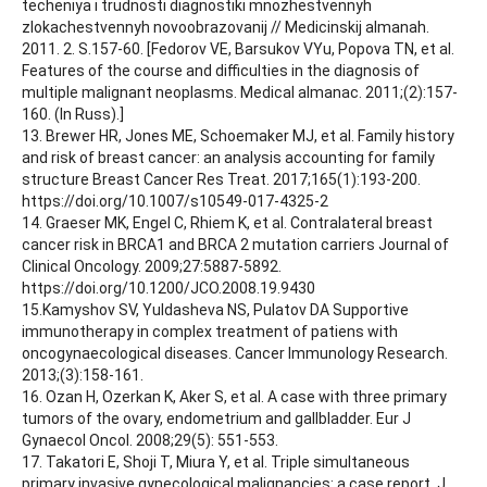
techeniya i trudnosti diagnostiki mnozhestvennyh
zlokachestvennyh novoobrazovanij // Medicinskij almanah.
2011. 2. S.157-60. [Fedorov VE, Barsukov VYu, Popova TN, et al.
Features of the course and difficulties in the diagnosis of
multiple malignant neoplasms. Medical almanac. 2011;(2):157-
160. (In Russ).]
13. Brewer HR, Jones ME, Schoemaker MJ, et al. Family history
and risk of breast cancer: an analysis accounting for family
structure Breast Cancer Res Treat. 2017;165(1):193-200.
https://doi.org/10.1007/s10549-017-4325-2
14. Graeser MK, Engel C, Rhiem K, et al. Contralateral breast
cancer risk in BRCA1 and BRCA 2 mutation carriers Journal of
Clinical Oncology. 2009;27:5887-5892.
https://doi.org/10.1200/JCO.2008.19.9430
15.Kamyshov SV, Yuldasheva NS, Pulatov DA Supportive
immunotherapy in complex treatment of patiens with
oncogynaecological diseases. Cancer Immunology Research.
2013;(3):158-161.
16. Ozan H, Ozerkan K, Aker S, et al. A case with three primary
tumors of the ovary, endometrium and gallbladder. Eur J
Gynaecol Oncol. 2008;29(5): 551-553.
17. Takatori E, Shoji T, Miura Y, et al. Triple simultaneous
primary invasive gynecological malignancies: a case report. J