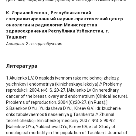
К. Израильбекова ,
Республиканский
специализированный научно-практический центр
онкологии и радиологии Министерства
здравоохранения Республики Узбекистан, г.
Ташкент
Аспирант 2-го года обучения
Литература
1.Akulenko L.V. O nasledstvennom rake molochnoj zhelezy,
yaichnikov i endometriya (klinicheskaya lekciya) // Problemy
reprodukcii. 2004. №6. S. 20-27. [Akulenko LV On hereditary
cancer of the breast, ovary and endometrium (Clinical lecture).
Problems of reproduction. 2004;(6):20-27. (In Russ).]
2.Balenkov O.Yu., Yuldasheva D.Yu., Kireev G.V. i dr. Izuchenie
onkozabolevaemosti naseleniya g.Tashkenta // Zhurnal
teoreticheskoj i klinicheskoj mediciny. 2007. №3. S.90-92.
[Balenkov OYu, Yuldasheva DYu, Kireev GV, et al. Study of
oncological morbidity in the population of Tashkent. Journal of