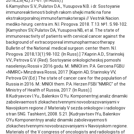
2018;2;6(42):57-61. (In Russ).]
6.Kamyshov S.V., Pulatov D.A., Yusupova N.B. i dr. Sostoyanie
immunoreaktivnosti bolnyh rakom shejki matki na fone
ekstrakorporalnoj immunofarmakoterapii // Vestnik Nacion.
mediko-hirurg. centra im. N.I. Pirogova. 2018. T.13. №1. S.98-102.
[Kamyshov SV, Pulatov DA, Yusupova NB, et al. The state of
immunoreactivity of patients with cervical cancer against the
background of extracorporeal immunopharmacotherapy.
Bulletin of the National. medical surgeon. center them. N.I.
Pirogova. 2018;13(1):98-102. (In Russ).] 7.Kaprin A.D., Starinskij
V.V., Petrova G.V. (Red). Sostoyanie onkologicheskoj pomoshi
naseleniyu Rossii v 2016 godu. M.: MNIOI im. P.A. Gercena FGBU
«NMIRC» Minzdrava Rossii, 2017. [Kaprin AD, Starinskiy VV,
Petrova GV (Ed.) The state of cancer care for the population of
Russia in 2016. M.: MNIOI them. P.A. Herzen FSBI "NMIRC" of the
Ministry of Health of Russia, 2017. (In Russ).]
8.Kudryavcev I.Yu., Balenkov O.Yu. Komponentnyj analiz dinamiki
zabolevaemosti zlokachestvennymi novoobrazovaniyami v
Navoijskom regione // Materialy V sezda onkologov i radiologov
stran SNG. Tashkent, 2008. S.21. [Kudryavtsev IYu, Balenkov
OYu Komponentnyy analiz dinamiki zabolevayemosti
zlokachestvennymi novoobrazovaniyami v Navoiyskom regione.
Materials of the V congress of oncologists and radiologists of