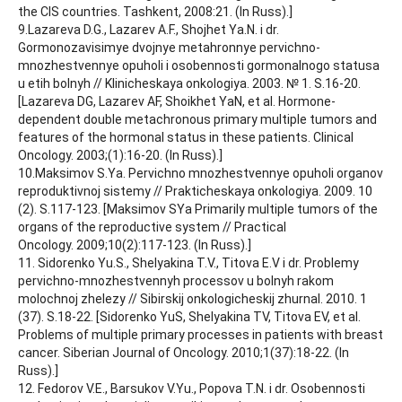
the CIS countries. Tashkent, 2008:21. (In Russ).]
9.Lazareva D.G., Lazarev A.F., Shojhet Ya.N. i dr.
Gormonozavisimye dvojnye metahronnye pervichno-
mnozhestvennye opuholi i osobennosti gormonalnogo statusa
u etih bolnyh // Klinicheskaya onkologiya. 2003. № 1. S.16-20.
[Lazareva DG, Lazarev AF, Shoikhet YaN, et al. Hormone-
dependent double metachronous primary multiple tumors and
features of the hormonal status in these patients. Clinical
Oncology. 2003;(1):16-20. (In Russ).]
10.Maksimov S.Ya. Pervichno mnozhestvennye opuholi organov
reproduktivnoj sistemy // Prakticheskaya onkologiya. 2009. 10
(2). S.117-123. [Maksimov SYa Primarily multiple tumors of the
organs of the reproductive system // Practical
Oncology. 2009;10(2):117-123. (In Russ).]
11. Sidorenko Yu.S., Shelyakina T.V., Titova E.V i dr. Problemy
pervichno-mnozhestvennyh processov u bolnyh rakom
molochnoj zhelezy // Sibirskij onkologicheskij zhurnal. 2010. 1
(37). S.18-22. [Sidorenko YuS, Shelyakina TV, Titova EV, et al.
Problems of multiple primary processes in patients with breast
cancer. Siberian Journal of Oncology. 2010;1(37):18-22. (In
Russ).]
12. Fedorov V.E., Barsukov V.Yu., Popova T.N. i dr. Osobennosti