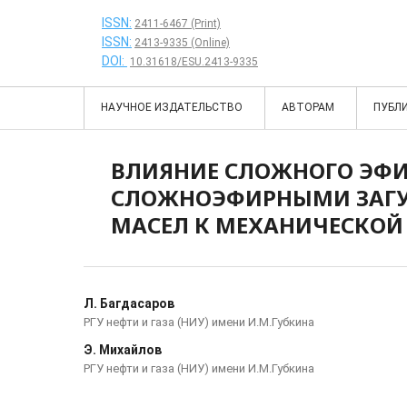
ISSN:
2411-6467 (Print)
ISSN:
2413-9335 (Online)
DOI:
10.31618/ESU.2413-9335
НАУЧНОЕ ИЗДАТЕЛЬСТВО
АВТОРАМ
ПУБЛ
ВЛИЯНИЕ СЛОЖНОГО ЭФИ
СЛОЖНОЭФИРНЫМИ ЗАГУ
МАСЕЛ К МЕХАНИЧЕСКОЙ
Л. Багдасаров
РГУ нефти и газа (НИУ) имени И.М.Губкина
Э. Михайлов
РГУ нефти и газа (НИУ) имени И.М.Губкина