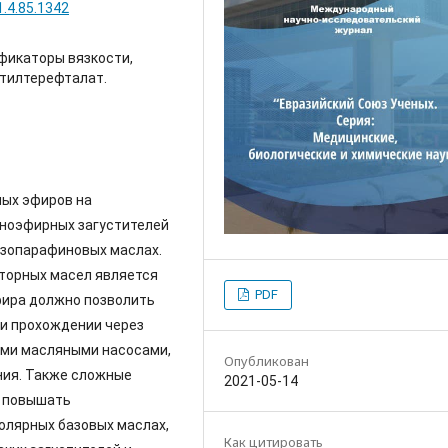
1.4.85.1342
фикаторы вязкости,
ктилтерефталат.
ных эфиров на
жноэфирных загустителей
изопарафиновых маслах.
торных масел является
PDF
фира должно позволить
ри прохождении через
ыми масляными насосами,
Опубликован
ния. Также сложные
2021-05-14
 повышать
олярных базовых маслах,
Как цитировать