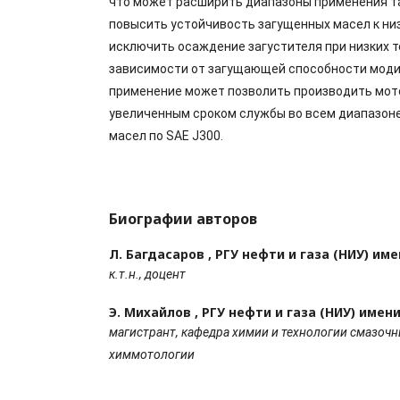
что может расширить диапазоны применения та
повысить устойчивость загущенных масел к ни
исключить осаждение загустителя при низких т
зависимости от загущающей способности моди
применение может позволить производить мот
увеличенным сроком службы во всем диапазоне
масел по SAE J300.
Биографии авторов
Л. Багдасаров ,
РГУ нефти и газа (НИУ) им
к.т.н., доцент
Э. Михайлов ,
РГУ нефти и газа (НИУ) имен
магистрант,
кафедра химии и технологии смазочн
химмотологии