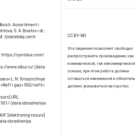
kosti. Assortiment i
tova, S. A. Bnatov i dr.;
CC BY-ND
M.: Izdatelskij centr
Эта лицензия позволяет свободно
L: https://syntolux.com/
распространять произведение, как 
коммерческой, так некоммерческо
tps://www.sibur.ru/ (data
основе, при этом работа должна
оставаться неизменной и обязател
dasarov L. N. Smazochnye
 «Neft i gaz» RGU nefti i
должно указываться авторство.
esurs] URL:
501/ (data obrasheniya
" [elektronnyj resurs]
data obrasheniya