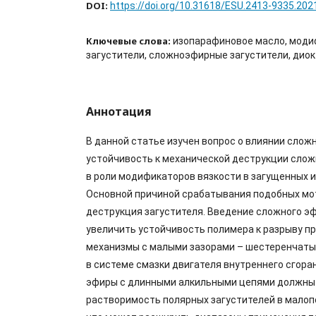
DOI:
https://doi.org/10.31618/ESU.2413-9335.202
Ключевые слова:
изопарафиновое масло, моди
загустители, сложноэфирные загустители, дио
Аннотация
В данной статье изучен вопрос о влиянии слож
устойчивость к механической деструкции сло
в роли модификаторов вязкости в загущенных 
Основной причиной срабатывания подобных мо
деструкция загустителя. Введение сложного э
увеличить устойчивость полимера к разрыву п
механизмы с малыми зазорами – шестеренчат
в системе смазки двигателя внутреннего сгора
эфиры с длинными алкильными цепями должны
растворимость полярных загустителей в малоп