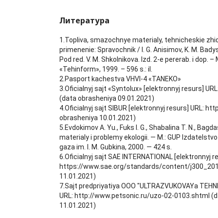
Литература
1.Topliva, smazochnye materialy, tehnicheskie zhid
primenenie: Spravochnik / I. G. Anisimov, K. M. Badysh
Pod red. V. M. Shkolnikova. Izd. 2-e pererab. i dop. – 
«Tehinform», 1999. – 596 s.: il.
2.Pasport kachestva VHVI-4 «TANEKO»
3.Oficialnyj sajt «Syntolux» [elektronnyj resurs] UR
(data obrasheniya 09.01.2021)
4.Oficialnyj sajt SIBUR [elektronnyj resurs] URL: ht
obrasheniya 10.01.2021)
5.Evdokimov A. Yu., Fuks I. G., Shabalina T. N., Bag
materialy i problemy ekologii. — M.: GUP Izdatelstvo
gaza im. I. M. Gubkina, 2000. — 424 s.
6.Oficialnyj sajt SAE INTERNATIONAL [elektronnyj r
https://www.sae.org/standards/content/j300_201
11.01.2021)
7.Sajt predpriyatiya OOO "ULTRAZVUKOVAYa TEHNIKA
URL: http://www.petsonic.ru/uzo-02-0103.shtml (
11.01.2021)