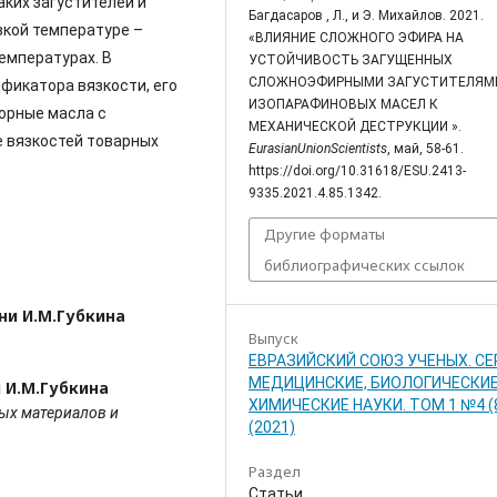
ких загустителей и
Багдасаров , Л., и Э. Михайлов. 2021.
зкой температуре –
«ВЛИЯНИЕ СЛОЖНОГО ЭФИРА НА
емпературах. В
УСТОЙЧИВОСТЬ ЗАГУЩЕННЫХ
СЛОЖНОЭФИРНЫМИ ЗАГУСТИТЕЛЯМ
фикатора вязкости, его
ИЗОПАРАФИНОВЫХ МАСЕЛ К
орные масла с
МЕХАНИЧЕСКОЙ ДЕСТРУКЦИИ ».
 вязкостей товарных
EurasianUnionScientists
, май, 58-61.
https://doi.org/10.31618/ESU.2413-
9335.2021.4.85.1342.
Другие форматы
библиографических ссылок
ени И.М.Губкина
Выпуск
ЕВРАЗИЙСКИЙ СОЮЗ УЧЕНЫХ. СЕ
МЕДИЦИНСКИЕ, БИОЛОГИЧЕСКИЕ
и И.М.Губкина
ХИМИЧЕСКИЕ НАУКИ. ТОМ 1 №4 (
ых материалов и
(2021)
Раздел
Статьи