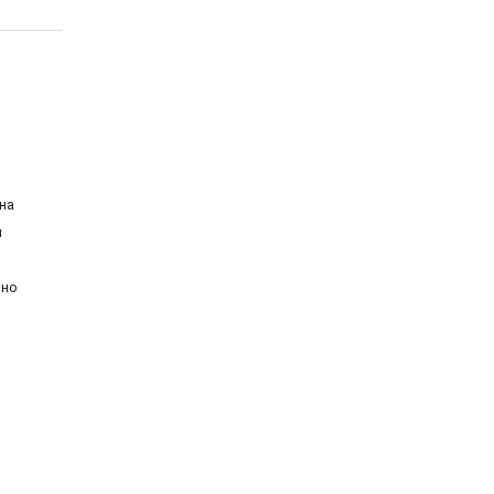
на
й
ьно